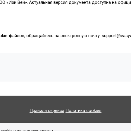
О «Изи Вей». Актуальная версия документа доступна на офици
okie-файлов, обращайтесь на электронную почту:
support@easy
Правила сервиса
Политика cookies
© 2016-2026 ООО «Изи Вей»