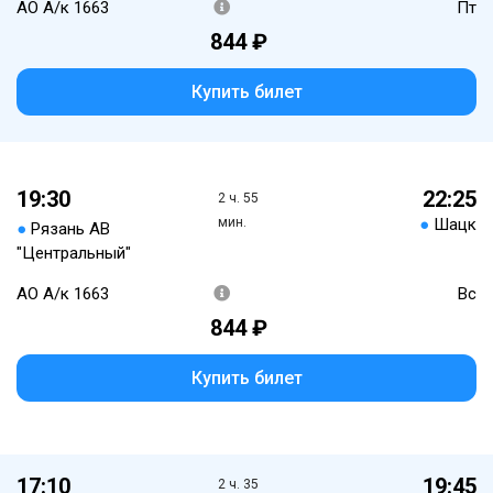
АО А/к 1663
Пт
844 ₽
Купить билет
19:30
22:25
2 ч. 55
мин.
●
Шацк
●
Рязань АВ
"Центральный"
АО А/к 1663
Вс
844 ₽
Купить билет
17:10
19:45
2 ч. 35