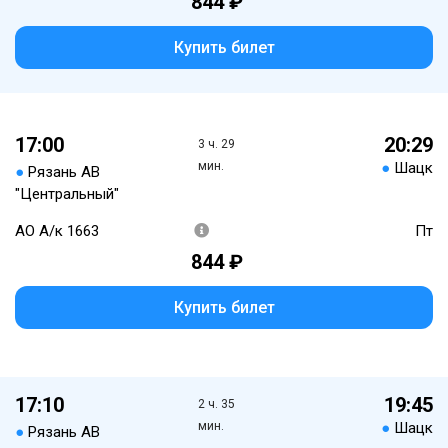
844 ₽
Купить билет
17:00
20:29
3 ч. 29
мин.
●
Шацк
●
Рязань АВ
"Центральный"
АО А/к 1663
Пт
844 ₽
Купить билет
17:10
19:45
2 ч. 35
мин.
●
Шацк
●
Рязань АВ