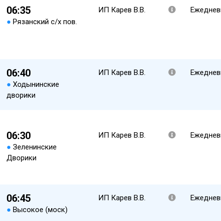
06:35
ИП Карев В.В.
Ежеднев
●
Рязанский с/х пов.
06:40
ИП Карев В.В.
Ежеднев
●
Ходынинские
дворики
06:30
ИП Карев В.В.
Ежеднев
●
Зеленинские
Дворики
06:45
ИП Карев В.В.
Ежеднев
●
Высокое (моск)