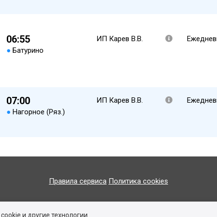
06:55
ИП Карев В.В.
Ежеднев
●
Батурино
07:00
ИП Карев В.В.
Ежеднев
●
Нагорное (Ряз.)
Правила сервиса
Политика cookies
ookie и другие технологии.
© 2016-2026 ООО «Изи Вей»