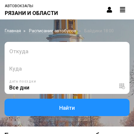
АВТОВОКЗАЛЫ
РЯЗАНИ И ОБЛАСТИ
Главная
Расписание автобусов
Байдики 18:00
Откуда
Куда
ДАТА ПОЕЗДКИ
Найти