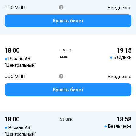
ООО МПП
Ежедневно
Купить билет
18:00
19:15
1 ч. 15
мин.
●
Байдики
●
Рязань АВ
"Центральный"
ООО МПП
Ежедневно
Купить билет
18:00
18:58
58 мин.
●
Безлычное
●
Рязань АВ
"Центральный"