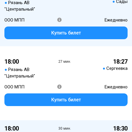
●
Сады
●
Рязань АВ
"Центральный"
ООО МПП
Ежедневно
Купить билет
18:00
18:27
27 мин.
●
Сергеевка
●
Рязань АВ
"Центральный"
ООО МПП
Ежедневно
Купить билет
18:00
18:30
30 мин.