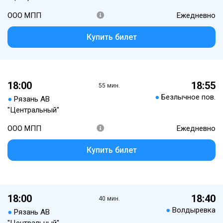
ООО МПП
Ежедневно
Купить билет
18:00
18:55
55 мин.
●
Безлычное пов.
●
Рязань АВ
"Центральный"
ООО МПП
Ежедневно
Купить билет
18:00
18:40
40 мин.
●
Волдыревка
●
Рязань АВ