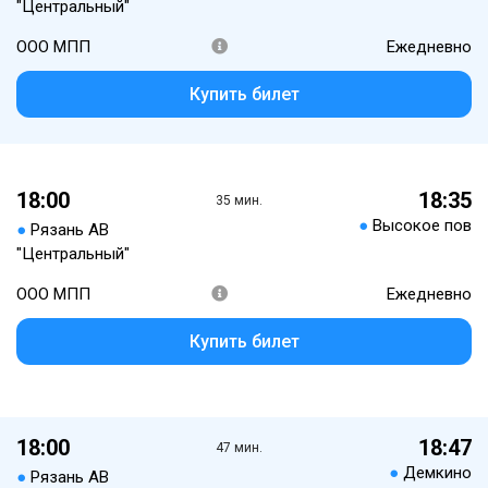
"Центральный"
ООО МПП
Ежедневно
Купить билет
18:00
18:35
35 мин.
●
Высокое пов
●
Рязань АВ
"Центральный"
ООО МПП
Ежедневно
Купить билет
18:00
18:47
47 мин.
●
Демкино
●
Рязань АВ