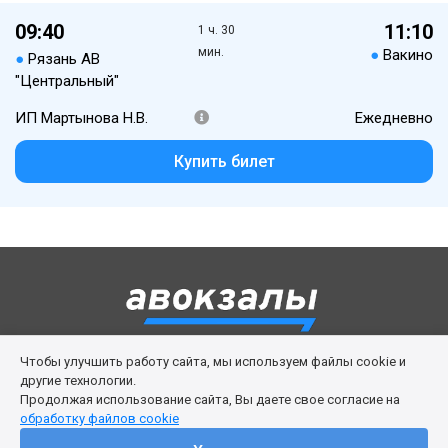
09:40
11:10
1 ч. 30
мин.
●
Вакино
●
Рязань АВ
"Центральный"
ИП Мартынова Н.В.
Ежедневно
Купить билет
Чтобы улучшить работу сайта, мы используем файлы cookie и
Правила сервиса
Политика cookies
другие технологии.
Продолжая использование сайта, Вы даете свое согласие на
Личный кабинет
Возврат билета
Поддержка
обработку файлов cookie
© 2016-2026 ООО «Изи Вей»