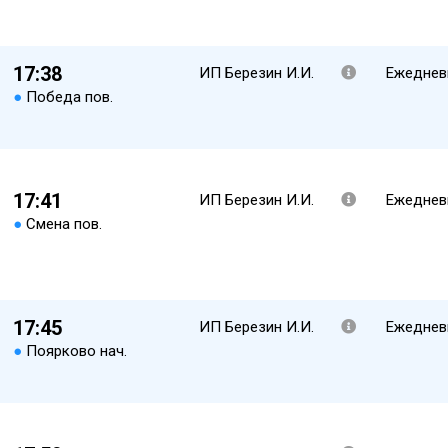
17:38
ИП Березин И.И.
Ежеднев
●
Победа пов.
17:41
ИП Березин И.И.
Ежеднев
●
Смена пов.
17:45
ИП Березин И.И.
Ежеднев
●
Поярково нач.