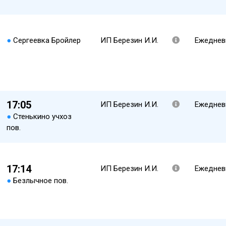
●
Сергеевка Бройлер
ИП Березин И.И.
Ежеднев
17:05
ИП Березин И.И.
Ежеднев
●
Стенькино учхоз
пов.
17:14
ИП Березин И.И.
Ежеднев
●
Безлычное пов.