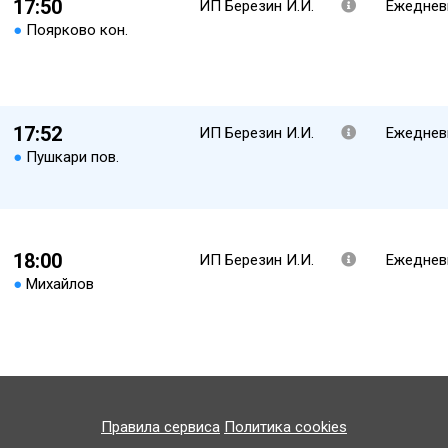
17:50
ИП Березин И.И.
Ежеднев
●
Поярково кон.
17:52
ИП Березин И.И.
Ежеднев
●
Пушкари пов.
18:00
ИП Березин И.И.
Ежеднев
●
Михайлов
Правила сервиса
Политика cookies