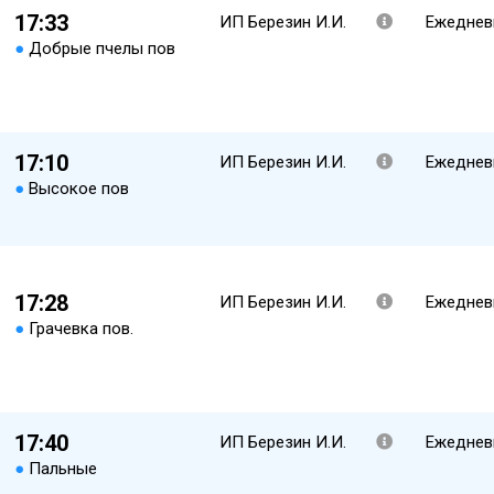
17:33
ИП Березин И.И.
Ежеднев
●
Добрые пчелы пов
17:10
ИП Березин И.И.
Ежеднев
●
Высокое пов
17:28
ИП Березин И.И.
Ежеднев
●
Грачевка пов.
17:40
ИП Березин И.И.
Ежеднев
●
Пальные