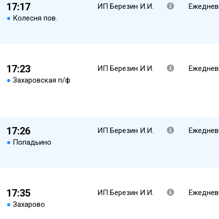
17:17
ИП Березин И.И.
Ежеднев
●
Колесня пов.
17:23
ИП Березин И.И.
Ежеднев
●
Захаровская п/ф
17:26
ИП Березин И.И.
Ежеднев
●
Попадьино
17:35
ИП Березин И.И.
Ежеднев
●
Захарово