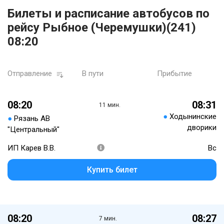
Билеты и расписание автобусов по
рейсу Рыбное (Черемушки)(241)
08:20
Отправление
В пути
Прибытие
08:20
08:31
11 мин.
●
Ходынинские
●
Рязань АВ
дворики
"Центральный"
ИП Карев В.В.
Вс
Купить билет
08:20
08:27
7 мин.