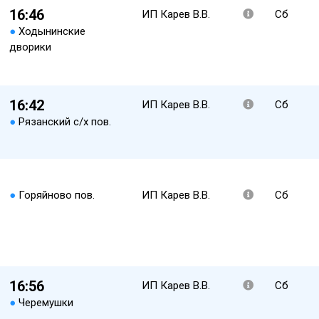
16:46
ИП Карев В.В.
Сб
●
Ходынинские
дворики
16:42
ИП Карев В.В.
Сб
●
Рязанский с/х пов.
●
Горяйново пов.
ИП Карев В.В.
Сб
16:56
ИП Карев В.В.
Сб
●
Черемушки