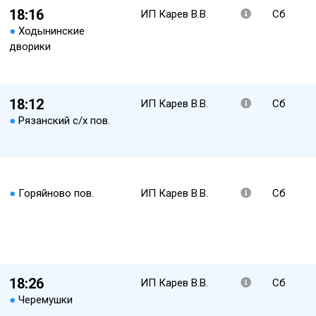
18:16
ИП Карев В.В.
Сб
●
Ходынинские
дворики
18:12
ИП Карев В.В.
Сб
●
Рязанский с/х пов.
●
Горяйново пов.
ИП Карев В.В.
Сб
18:26
ИП Карев В.В.
Сб
●
Черемушки