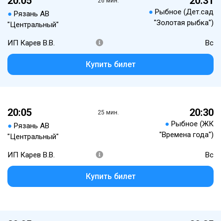
20:05
20:31
26 мин.
●
Рыбное (Дет.сад
●
Рязань АВ
"Золотая рыбка")
"Центральный"
ИП Карев В.В.
Вс
Купить билет
20:05
20:30
25 мин.
●
Рыбное (ЖК
●
Рязань АВ
"Времена года")
"Центральный"
ИП Карев В.В.
Вс
Купить билет