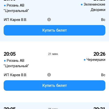
●
Зеленинские
●
Рязань АВ
Дворики
"Центральный"
ИП Карев В.В.
Вс
Купить билет
20:05
20:26
21 мин.
●
Черемушки
●
Рязань АВ
"Центральный"
ИП Карев В.В.
Вс
Купить билет