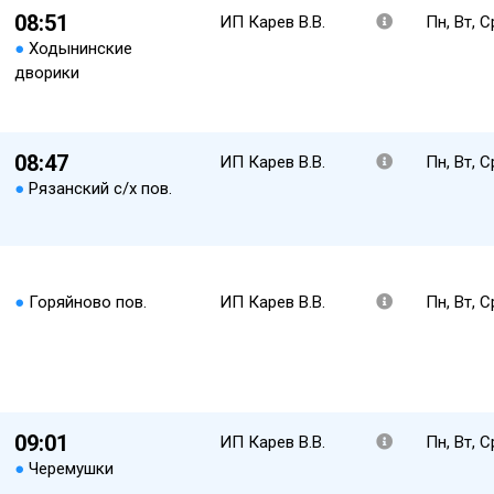
08:51
ИП Карев В.В.
Пн, Вт, С
●
Ходынинские
дворики
08:47
ИП Карев В.В.
Пн, Вт, С
●
Рязанский с/х пов.
●
Горяйново пов.
ИП Карев В.В.
Пн, Вт, С
09:01
ИП Карев В.В.
Пн, Вт, С
●
Черемушки