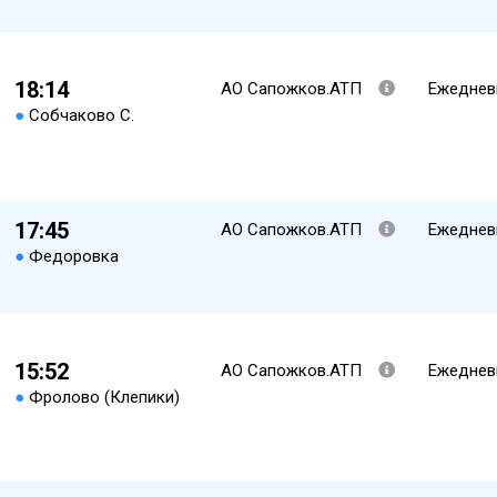
18:14
АО Сапожков.АТП
Ежеднев
●
Собчаково С.
17:45
АО Сапожков.АТП
Ежеднев
●
Федоровка
15:52
АО Сапожков.АТП
Ежеднев
●
Фролово (Клепики)