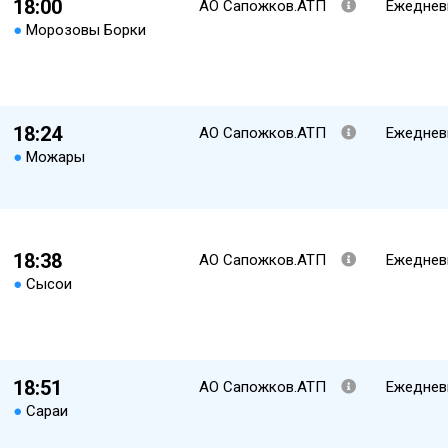
18:00
АО Сапожков.АТП
Ежеднев
●
Морозовы Борки
18:24
АО Сапожков.АТП
Ежеднев
●
Можары
18:38
АО Сапожков.АТП
Ежеднев
●
Сысои
18:51
АО Сапожков.АТП
Ежеднев
●
Сараи