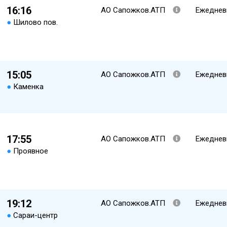
16:16
АО Сапожков.АТП
Ежеднев
●
Шилово пов.
15:05
АО Сапожков.АТП
Ежеднев
●
Каменка
17:55
АО Сапожков.АТП
Ежеднев
●
Проявное
19:12
АО Сапожков.АТП
Ежеднев
●
Сараи-центр