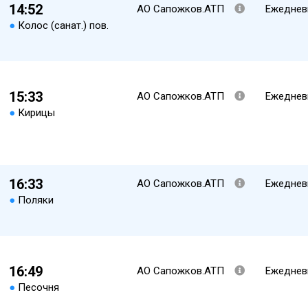
14:52
АО Сапожков.АТП
Ежеднев
●
Колос (санат.) пов.
15:33
АО Сапожков.АТП
Ежеднев
●
Кирицы
16:33
АО Сапожков.АТП
Ежеднев
●
Поляки
16:49
АО Сапожков.АТП
Ежеднев
●
Песочня