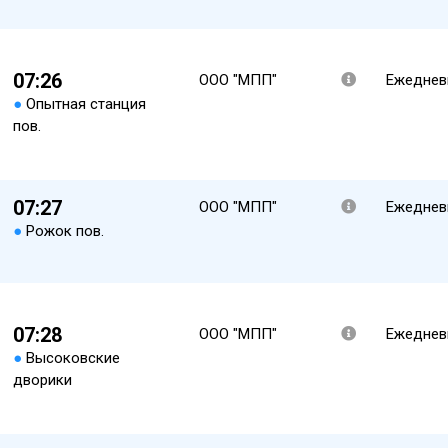
07:26
ООО "МПП"
Ежеднев
●
Опытная станция
пов.
07:27
ООО "МПП"
Ежеднев
●
Рожок пов.
07:28
ООО "МПП"
Ежеднев
●
Высоковские
дворики