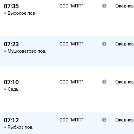
07:35
ООО "МПП"
Ежеднев
●
Высокое пов
07:23
ООО "МПП"
Ежеднев
●
Мушковатово пов.
07:10
ООО "МПП"
Ежеднев
●
Сады
07:12
ООО "МПП"
Ежеднев
●
Рыбхоз пов.