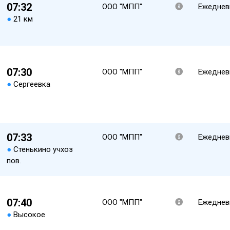
07:32
ООО "МПП"
Ежеднев
●
21 км
07:30
ООО "МПП"
Ежеднев
●
Сергеевка
07:33
ООО "МПП"
Ежеднев
●
Стенькино учхоз
пов.
07:40
ООО "МПП"
Ежеднев
●
Высокое